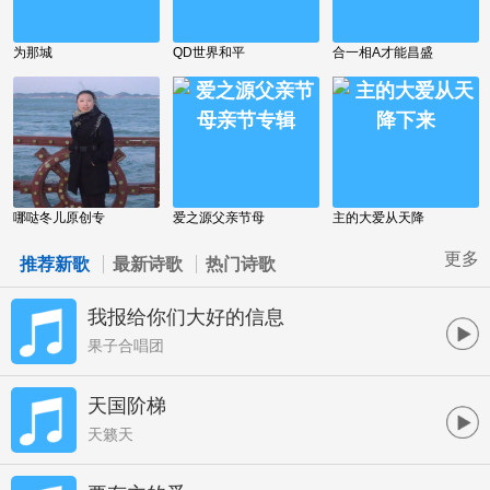
为那城
QD世界和平
合一相A才能昌盛
哪哒冬儿原创专
爱之源父亲节母
主的大爱从天降
更多
推荐新歌
最新诗歌
热门诗歌
我报给你们大好的信息
果子合唱团
天国阶梯
天籁天